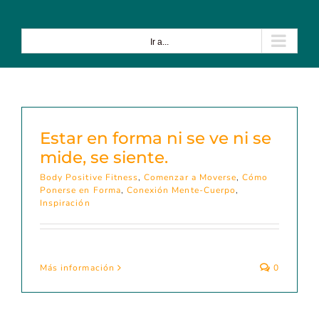
Saltar
al
contenido
Ir a...
Estar en forma ni se ve ni se
mide, se siente.
Body Positive Fitness
,
Comenzar a Moverse
,
Cómo
Ponerse en Forma
,
Conexión Mente-Cuerpo
,
Inspiración
Más información
0