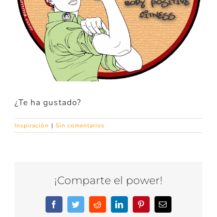
¿Te ha gustado?
Inspiración
|
Sin comentarios
¡Comparte el power!
Facebook
Twitter
Reddit
LinkedIn
Pinterest
Correo
electrónico