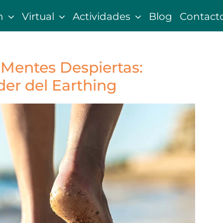
n
Virtual
Actividades
Blog
Contact
 Mentes Despiertas:
er del Earthing