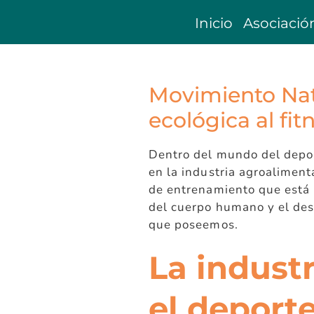
Saltar
Inicio
Asociació
al
contenido
Movimiento Natu
ecológica al fit
Dentro del mundo del depor
en la industria agroaliment
de entrenamiento que está 
del cuerpo humano y el desa
que poseemos.
La industr
el deport