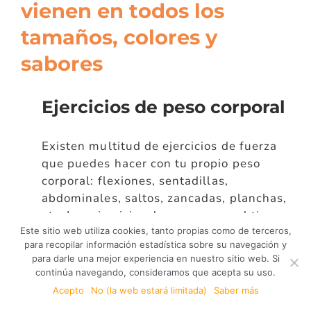
vienen en todos los
tamaños, colores y
sabores
Ejercicios de peso corporal
Existen multitud de ejercicios de fuerza
que puedes hacer con tu propio peso
corporal: flexiones, sentadillas,
abdominales, saltos, zancadas, planchas,
etc. Los ejercicios de peso corporal tienen
Este sitio web utiliza cookies, tanto propias como de terceros,
la ventaja de ser flexibles y
para recopilar información estadística sobre su navegación y
convenientes, no requieren de equipo y
para darle una mejor experiencia en nuestro sitio web. Si
se pueden hacer en cualquier lugar.
continúa navegando, consideramos que acepta su uso.
Acepto
No (la web estará limitada)
Saber más
Pesas de mano o